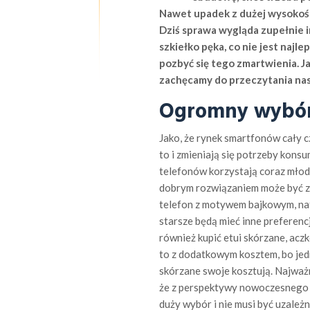
Nawet upadek z dużej wysokośc
Dziś sprawa wygląda zupełnie i
szkiełko pęka, co nie jest najl
pozbyć się tego zmartwienia. Ja
zachęcamy do przeczytania nas
Ogromny wybó
Jako, że rynek smartfonów cały cz
to i zmieniają się potrzeby kons
telefonów korzystają coraz młodsi
dobrym rozwiązaniem może być z
telefon z motywem bajkowym, na
starsze będą mieć inne preferen
również kupić etui skórzane, aczk
to z dodatkowym kosztem, bo jed
skórzane swoje kosztują. Najważni
że z perspektywy nowoczesnego k
duży wybór i nie musi być uzależ