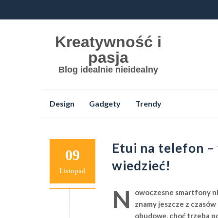
Kreatywność i
pasja
Blog idealnie nieidealny
Przejdź
Design
Gadgety
Trendy
do
treści
Etui na telefon 
09
wiedzieć!
Listopad
N
owoczesne smartfony nie
znamy jeszcze z czasów 
obudowę, choć trzeba pow