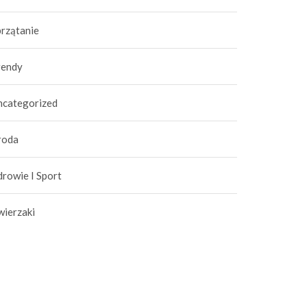
przątanie
rendy
ncategorized
roda
rowie I Sport
wierzaki
popularniejsze gadżety
Sklep z Gadżetami dla