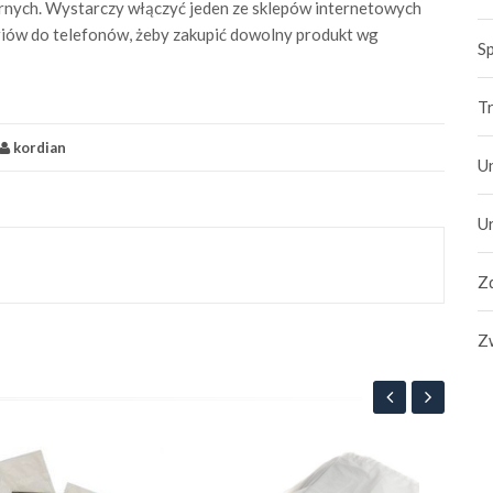
arnych. Wystarczy włączyć jeden ze sklepów internetowych
riów do telefonów, żeby zakupić dowolny produkt wg
S
T
kordian
U
U
Zd
Z
Naj