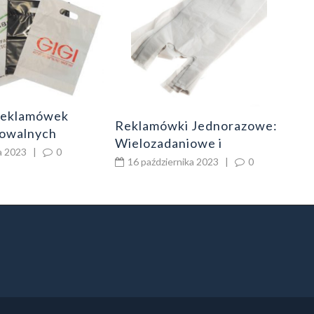
z s
moż
8
reklamówek
Reklamówki Jednorazowe:
dowalnych
Wielozadaniowe i
a 2023
|
0
Ekologiczne Opakowania
16 października 2023
|
0