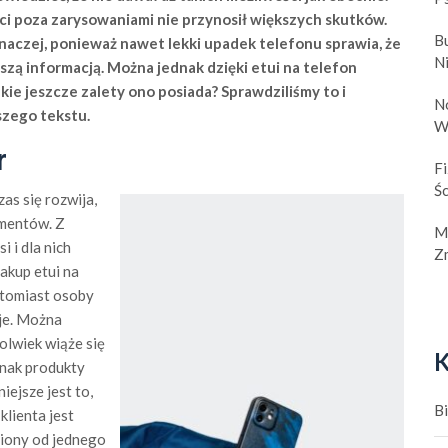
i poza zarysowaniami nie przynosił większych skutków.
B
naczej, ponieważ nawet lekki upadek telefonu sprawia, że
N
epszą informacją. Można jednak dzięki etui na telefon
kie jeszcze zalety ono posiada? Sprawdziliśmy to i
No
zego tekstu.
W
r
F
Śc
as się rozwija,
umentów. Z
M
 i dla nich
Z
akup etui na
tomiast osoby
cje. Można
olwiek wiąże się
K
nak produkty
ejsze jest to,
B
lienta jest
niony od jednego