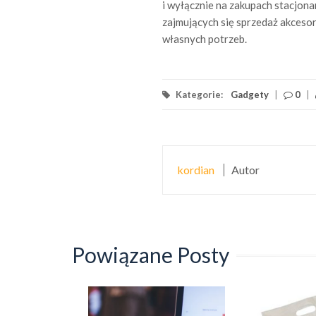
i wyłącznie na zakupach stacjon
zajmujących się sprzedaż akceso
własnych potrzeb.
Kategorie:
Gadgety
|
0
|
kordian
Autor
Powiązane Posty
 dla