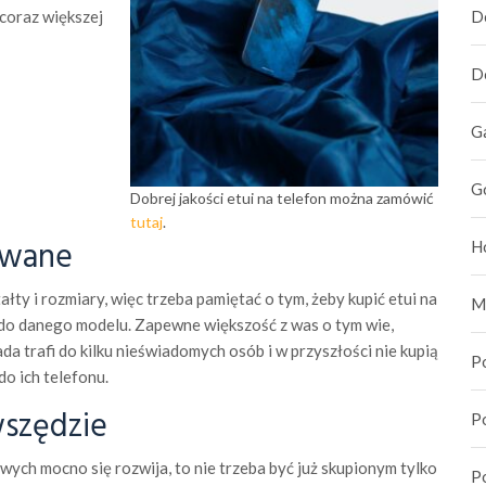
 coraz większej
D
D
G
G
Dobrej jakości etui na telefon można zamówić
tutaj
.
owane
H
łty i rozmiary, więc trzeba pamiętać o tym, żeby kupić etui na
M
 do danego modelu. Zapewne większość z was o tym wie,
da trafi do kilku nieświadomych osób i w przyszłości nie kupią
P
do ich telefonu.
wszędzie
P
wych mocno się rozwija, to nie trzeba być już skupionym tylko
P