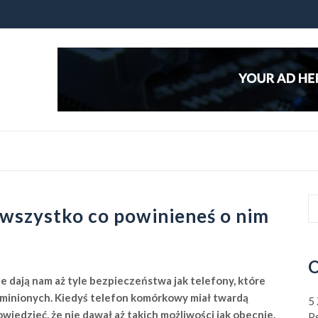
– wszystko co powinieneś o nim
O
 dają nam aż tyle bezpieczeństwa jak telefony, które
minionych. Kiedyś telefon komórkowy miał twardą
5
iedzieć, że nie dawał aż takich możliwości jak obecnie.
P