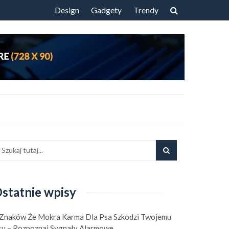
Przejdź
Design
Gadgety
Trendy
do
treści
statnie wpisy
 Znaków Że Mokra Karma Dla Psa Szkodzi Twojemu
su – Rozpoznaj Sygnały Alarmowe