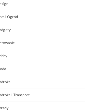
esign
om I Ogród
adgety
otowanie
obby
oda
odróże
odróże I Transport
orady