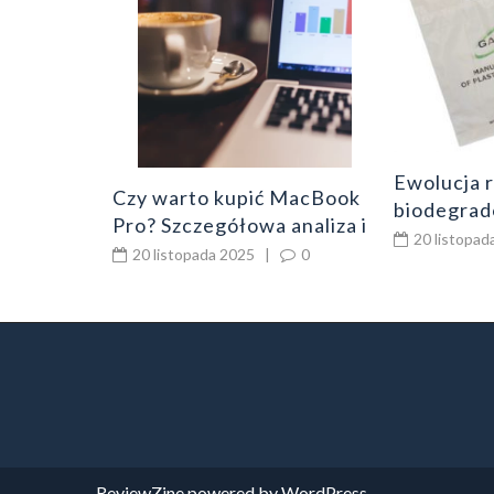
owe
Kubki i
Ewolucja 
Czy warto kupić MacBook
biodegra
Pro? Szczegółowa analiza i
20 listopad
opinia
20 listopada 2025
|
0
ReviewZine
powered by
WordPress