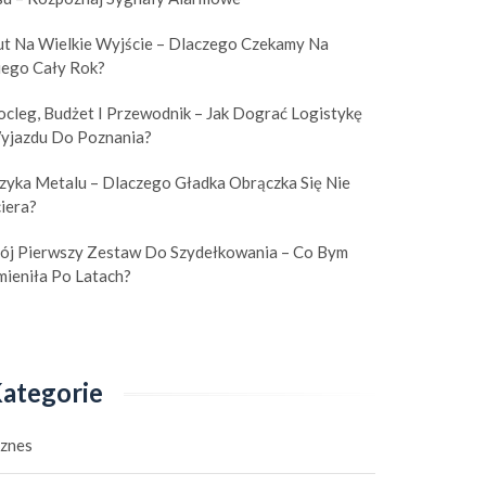
ut Na Wielkie Wyjście – Dlaczego Czekamy Na
iego Cały Rok?
cleg, Budżet I Przewodnik – Jak Dograć Logistykę
yjazdu Do Poznania?
izyka Metalu – Dlaczego Gładka Obrączka Się Nie
iera?
ój Pierwszy Zestaw Do Szydełkowania – Co Bym
mieniła Po Latach?
ategorie
iznes