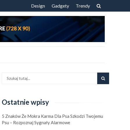
Przejdź
Design
Gadgety
Trendy
do
treści
Ostatnie wpisy
5 Znaków Że Mokra Karma Dla Psa Szkodzi Twojemu
Psu – Rozpoznaj Sygnały Alarmowe