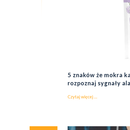
5 znaków że mokra ka
rozpoznaj sygnały a
o
Czytaj więcej
…
5
z
n
a