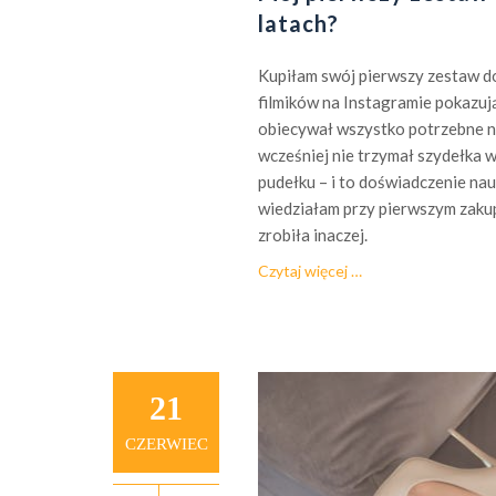
o
latach?
a
g
z
ł
d
Kupiłam swój pierwszy zestaw d
a
u
filmików na Instagramie pokazują
d
d
obiecywał wszystko potrzebne na
k
o
wcześniej nie trzymał szydełka w
a
P
pudełku – i to doświadczenie na
o
o
wiedziałam przy pierwszym zakupi
b
z
zrobiła inaczej.
r
n
ą
o
Czytaj więcej
…
a
Mój
c
n
pierwszy
z
i
zestaw
k
a
do
a
szydełkowania
?
21
s
–
i
co
CZERWIEC
ę
bym
n
zmieniła