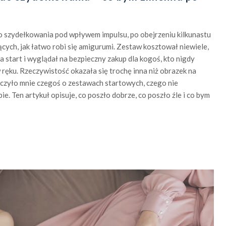
o szydełkowania pod wpływem impulsu, po obejrzeniu kilkunastu
cych, jak łatwo robi się amigurumi. Zestaw kosztował niewiele,
 start i wyglądał na bezpieczny zakup dla kogoś, kto nigdy
 ręku. Rzeczywistość okazała się trochę inna niż obrazek na
uczyło mnie czegoś o zestawach startowych, czego nie
e. Ten artykuł opisuje, co poszło dobrze, co poszło źle i co bym