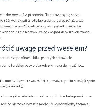
ć — dosłownie i w przenośni. Tu sprawdzą się raczej
do różnych okazji. Złote lub srebrne obręcze? Zawsze
lorowym oczkiem? Świetnie uzupełnią gładką sukienkę.
 swobodnie i nie martwić, że coś wypadnie w trakcie tańca.
.
wrócić uwagę przed weselem?
arto nie zapominać o kilku prostych sprawach:
rebrną torebkę i buty, złote kolczyki mogą się „gryźć” bez
 moment. Przymierz wcześniej i sprawdź, czy dobrze leżą (czy nie
czają o koronkę).
ania masz już w szkatułce — nie wszystko trzeba kupować nowe.
sele to nie tylko kwestia mody. To wybór między formą a