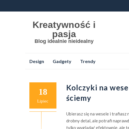
Kreatywność i
pasja
Blog idealnie nieidealny
Przejdź
Design
Gadgety
Trendy
do
treści
Kolczyki na wese
18
ściemy
Lipiec
Ubierasz się na wesele i trafiasz
drobny detal, ale potrafi naprawd
tylko wyglądać efektownie, ale te