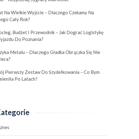
ut Na Wielkie Wyjście – Dlaczego Czekamy Na
iego Cały Rok?
cleg, Budżet I Przewodnik – Jak Dograć Logistykę
yjazdu Do Poznania?
izyka Metalu – Dlaczego Gładka Obrączka Się Nie
iera?
ój Pierwszy Zestaw Do Szydełkowania – Co Bym
mieniła Po Latach?
ategorie
iznes