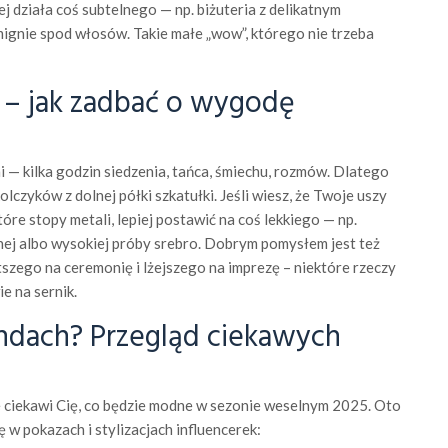
 działa coś subtelnego — np. biżuteria z delikatnym
 mignie spod włosów. Takie małe „wow”, którego nie trzeba
 – jak zadbać o wygodę
 — kilka godzin siedzenia, tańca, śmiechu, rozmów. Dlatego
olczyków z dolnej półki szkatułki. Jeśli wiesz, że Twoje uszy
tóre stopy metali, lepiej postawić na coś lekkiego — np.
cznej albo wysokiej próby srebro. Dobrym pomysłem jest też
zego na ceremonię i lżejszego na imprezę – niektóre rzeczy
e na sernik.
ndach? Przegląd ciekawych
nie ciekawi Cię, co będzie modne w sezonie weselnym 2025. Oto
ę w pokazach i stylizacjach influencerek: