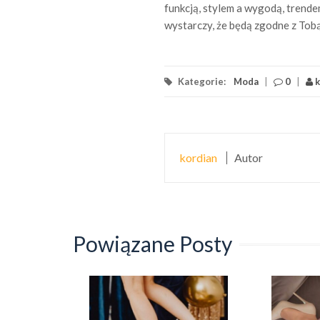
funkcją, stylem a wygodą, trende
wystarczy, że będą zgodne z Tobą
Kategorie:
Moda
|
0
|
k
kordian
Autor
Powiązane Posty
ża – o
iza