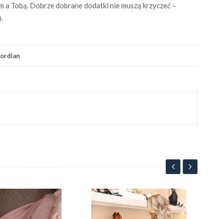
m a Tobą. Dobrze dobrane dodatki nie muszą krzyczeć –
.
ordian
Pie
biż