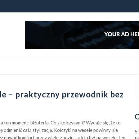
le – praktyczny przewodnik bez
O
 na ten moment: biżuteria. Co z kolczykami? Wydaje się, że to
ę odmienić całą stylizację. Kolczyki na wesele powinny nie
5
ż dawać komfort przez wiele godzin – a kto był na weselu, ten
P