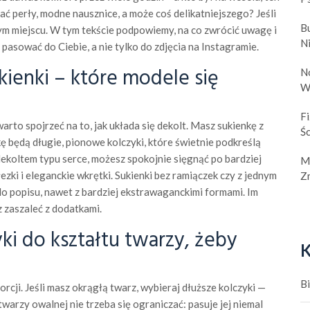
rać perły, modne nausznice, a może coś delikatniejszego? Jeśli
B
ym miejscu. W tym tekście podpowiemy, na co zwrócić uwagę i
N
e pasować do Ciebie, a nie tylko do zdjęcia na Instagramie.
ukienki – które modele się
No
W
F
warto spojrzeć na to, jak układa się dekolt. Masz sukienkę z
Śc
ę będą długie, pionowe kolczyki, które świetnie podkreślą
 dekoltem typu serce, możesz spokojnie sięgnąć po bardziej
M
zki i eleganckie wkrętki. Sukienki bez ramiączek czy z jednym
Z
o popisu, nawet z bardziej ekstrawaganckimi formami. Im
 zaszaleć z dodatkami.
ki do kształtu twarzy, żeby
K
B
orcji. Jeśli masz okrągłą twarz, wybieraj dłuższe kolczyki —
warzy owalnej nie trzeba się ograniczać: pasuje jej niemal