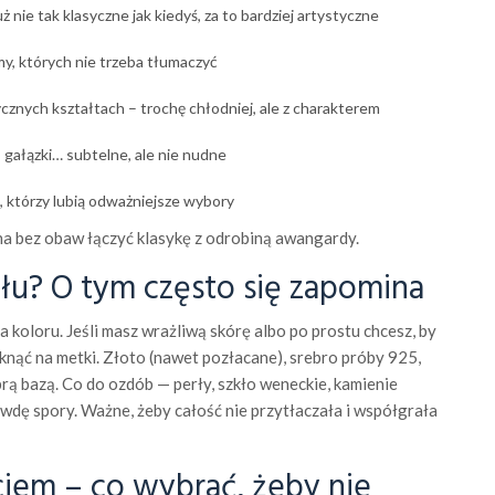
uż nie tak klasyczne jak kiedyś, za to bardziej artystyczne
rmy, których nie trzeba tłumaczyć
cznych kształtach – trochę chłodniej, ale z charakterem
, gałązki… subtelne, ale nie nudne
h, którzy lubią odważniejsze wybory
a bez obaw łączyć klasykę z odrobiną awangardy.
ału? O tym często się zapomina
 koloru. Jeśli masz wrażliwą skórę albo po prostu chcesz, by
rknąć na metki. Złoto (nawet pozłacane), srebro próby 925,
brą bazą. Co do ozdób — perły, szkło weneckie, kamienie
dę spory. Ważne, żeby całość nie przytłaczała i współgrała
ściem – co wybrać, żeby nie