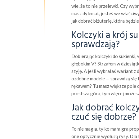
wie, że to nie przelewki. Czy wyb
masz dylemat, jesteś we właściw
jak dobrać biżuterię, która będzi
Kolczyki a krój s
sprawdzają?
Dobierając kolczyki do sukienki, 
głębokim V? Strzałem w dziesiątk
szyję. A jeśli wybrałaś wariant z
ozdobne modele — sprawdzą się łe
rękawem? Tu masz większe pole d
prostsza góra, tym więcej możesz
Jak dobrać kolczy
czuć się dobrze?
To nie magia, tylko mała gra prop
one optycznie wydłużą rysy. Dla t