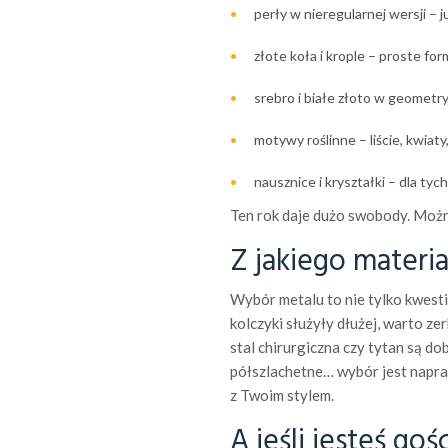
perły w nieregularnej wersji – j
złote koła i krople – proste fo
srebro i białe złoto w geometry
motywy roślinne – liście, kwiaty
nausznice i kryształki – dla tyc
Ten rok daje dużo swobody. Możn
Z jakiego materi
Wybór metalu to nie tylko kwestia
kolczyki służyły dłużej, warto ze
stal chirurgiczna czy tytan są do
półszlachetne… wybór jest napraw
z Twoim stylem.
A jeśli jesteś go