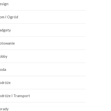
esign
om I Ogród
adgety
otowanie
obby
oda
odróże
odróże I Transport
orady