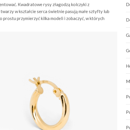
entować. Kwadratowe rysy złagodzą kolczyki z
D
twarzy w kształcie serca świetnie pasują małe sztyfty lub
o prostu przymierzyć kilka modeli i zobaczyć, w których
D
G
G
H
M
P
P
P