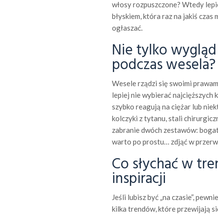
włosy rozpuszczone? Wtedy lepiej
błyskiem, która raz na jakiś czas
ogłaszać.
Nie tylko wygląd
podczas wesela?
Wesele rządzi się swoimi prawami
lepiej nie wybierać najcięższych k
szybko reagują na ciężar lub niek
kolczyki z tytanu, stali chirurgi
zabranie dwóch zestawów: bogats
warto po prostu… zdjąć w przerwi
Co słychać w tre
inspiracji
Jeśli lubisz być „na czasie”, pew
kilka trendów, które przewijają si