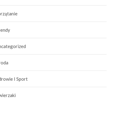
przątanie
rendy
ncategorized
roda
rowie I Sport
wierzaki